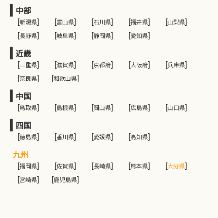
中部
[
新潟県
]
[
富山県
]
[
石川県
]
[
福井県
]
[
山梨県
]
[
長野県
]
[
岐阜県
]
[
静岡県
]
[
愛知県
]
近畿
[
三重県
]
[
滋賀県
]
[
京都府
]
[
大阪府
]
[
兵庫県
]
[
奈良県
]
[
和歌山県
]
中国
[
鳥取県
]
[
島根県
]
[
岡山県
]
[
広島県
]
[
山口県
]
四国
[
徳島県
]
[
香川県
]
[
愛媛県
]
[
高知県
]
九州
[
福岡県
]
[
佐賀県
]
[
長崎県
]
[
熊本県
]
[
大分県
]
[
宮崎県
]
[
鹿児島県
]