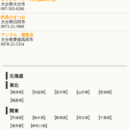
大分県大分市
097-503-6206
釣具のまつお
大分県日田市
0973-22-3968
アングル 国東店
大分県豊後高田市
0978-25-5354
北海道
東北
[
青森県
]
[
秋田県
]
[
岩手県
]
[
山形県
]
[
宮城県
]
[
福島県
]
関東
[
茨城県
]
[
栃木県
]
[
群馬県
]
[
埼玉県
]
[
千葉県
]
[
東京都
]
[
神奈川県
]