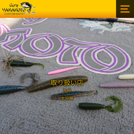
ゲ
ー
リ
ー
イ
ン
タ
ー
ナ
シ
ョ
ナ
取り扱い店
ル
株
九州
式
大分県
会
社