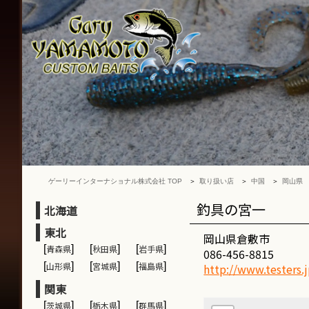
ゲ
ー
リ
ー
イ
ン
タ
ー
ナ
シ
ョ
ナ
ゲーリーインターナショナル株式会社 TOP
取り扱い店
中国
岡山県
ル
株
釣具の宮一
北海道
式
東北
会
岡山県倉敷市
[
青森県
]
[
秋田県
]
[
岩手県
]
社
086-456-8815
[
山形県
]
[
宮城県
]
[
福島県
]
http://www.testers.j
関東
[
茨城県
]
[
栃木県
]
[
群馬県
]