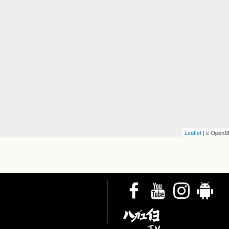
Leaflet
| c OpenSt