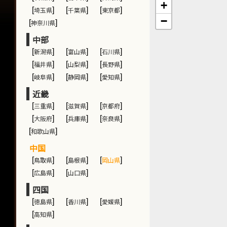
+
[
埼玉県
]
[
千葉県
]
[
東京都
]
−
[
神奈川県
]
中部
[
新潟県
]
[
富山県
]
[
石川県
]
[
福井県
]
[
山梨県
]
[
長野県
]
[
岐阜県
]
[
静岡県
]
[
愛知県
]
近畿
[
三重県
]
[
滋賀県
]
[
京都府
]
[
大阪府
]
[
兵庫県
]
[
奈良県
]
[
和歌山県
]
中国
[
鳥取県
]
[
島根県
]
[
岡山県
]
[
広島県
]
[
山口県
]
四国
[
徳島県
]
[
香川県
]
[
愛媛県
]
[
高知県
]