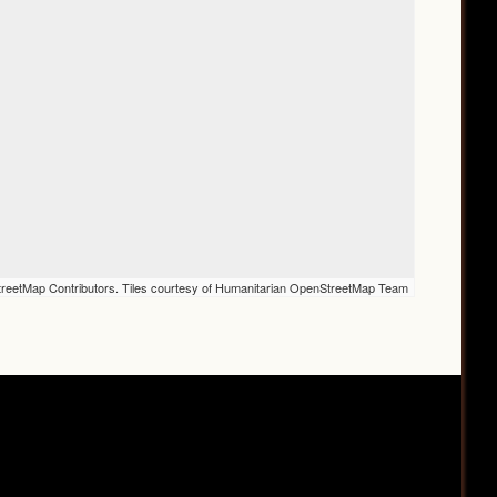
reetMap Contributors. Tiles courtesy of Humanitarian OpenStreetMap Team