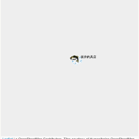
坂井釣具店
Leaflet
| c OpenStreetMap Contributors. Tiles courtesy of Humanitarian OpenStreetMap