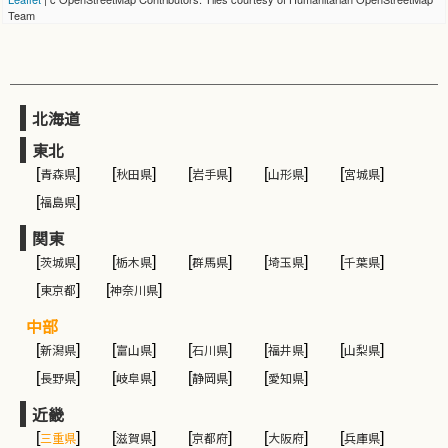
Team
北海道
東北
[
青森県
]
[
秋田県
]
[
岩手県
]
[
山形県
]
[
宮城県
]
[
福島県
]
関東
[
茨城県
]
[
栃木県
]
[
群馬県
]
[
埼玉県
]
[
千葉県
]
[
東京都
]
[
神奈川県
]
中部
[
新潟県
]
[
富山県
]
[
石川県
]
[
福井県
]
[
山梨県
]
[
長野県
]
[
岐阜県
]
[
静岡県
]
[
愛知県
]
近畿
[
三重県
]
[
滋賀県
]
[
京都府
]
[
大阪府
]
[
兵庫県
]