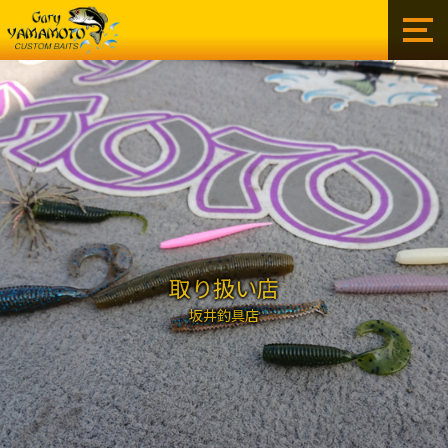
ゲ
ー
リ
ー
イ
ン
タ
ー
ナ
シ
ョ
ナ
ル
取り扱い店
株
坂井釣具店
式
会
社