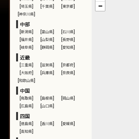
−
[
埼玉県
]
[
千葉県
]
[
東京都
]
[
神奈川県
]
中部
[
新潟県
]
[
富山県
]
[
石川県
]
[
福井県
]
[
山梨県
]
[
長野県
]
[
岐阜県
]
[
静岡県
]
[
愛知県
]
近畿
[
三重県
]
[
滋賀県
]
[
京都府
]
[
大阪府
]
[
兵庫県
]
[
奈良県
]
[
和歌山県
]
中国
[
鳥取県
]
[
島根県
]
[
岡山県
]
[
広島県
]
[
山口県
]
四国
[
徳島県
]
[
香川県
]
[
愛媛県
]
[
高知県
]