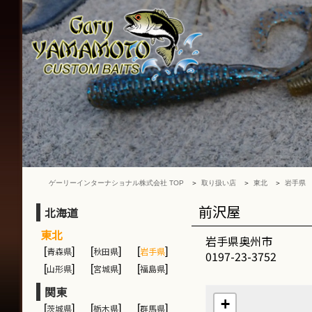
ゲ
ー
リ
ー
イ
ン
タ
ー
ナ
シ
ョ
ナ
ゲーリーインターナショナル株式会社 TOP
取り扱い店
東北
岩手県
ル
株
前沢屋
北海道
式
東北
会
岩手県奥州市
[
青森県
]
[
秋田県
]
[
岩手県
]
社
0197-23-3752
[
山形県
]
[
宮城県
]
[
福島県
]
関東
+
[
茨城県
]
[
栃木県
]
[
群馬県
]