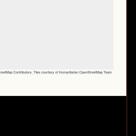
reetMap Contributors. Tiles courtesy of Humanitarian OpenStreetMap Team