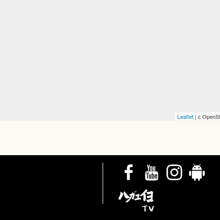
Leaflet
| c OpenSt