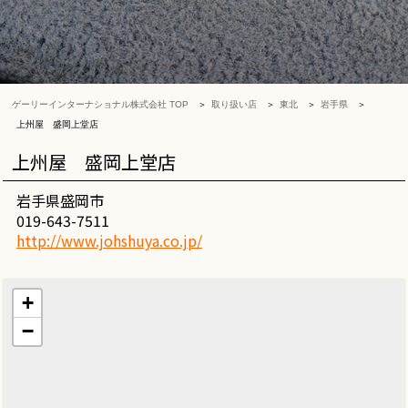
ゲーリーインターナショナル株式会社 TOP
取り扱い店
東北
岩手県
上州屋 盛岡上堂店
上州屋 盛岡上堂店
岩手県盛岡市
019-643-7511
http://www.johshuya.co.jp/
+
−