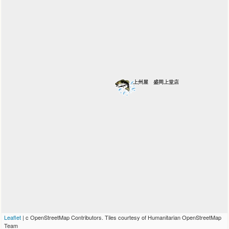
上州屋 盛岡上堂店
Leaflet
| c OpenStreetMap Contributors. Tiles courtesy of Humanitarian OpenStreetMap
Team