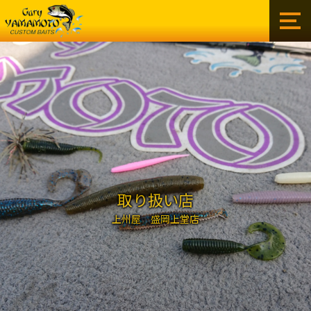
ゲ
ー
リ
ー
イ
ン
タ
ー
ナ
シ
ョ
ナ
ル
取り扱い店
株
上州屋 盛岡上堂店
式
会
社