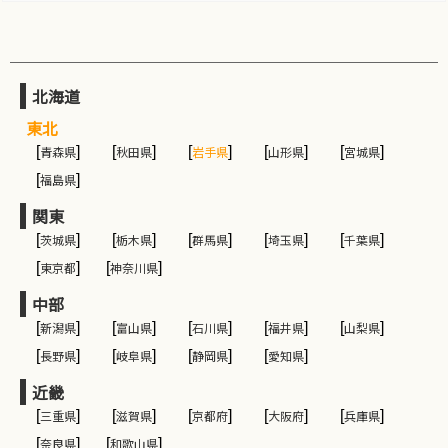
北海道
東北
[
青森県
]
[
秋田県
]
[
岩手県
]
[
山形県
]
[
宮城県
]
[
福島県
]
関東
[
茨城県
]
[
栃木県
]
[
群馬県
]
[
埼玉県
]
[
千葉県
]
[
東京都
]
[
神奈川県
]
中部
[
新潟県
]
[
富山県
]
[
石川県
]
[
福井県
]
[
山梨県
]
[
長野県
]
[
岐阜県
]
[
静岡県
]
[
愛知県
]
近畿
[
三重県
]
[
滋賀県
]
[
京都府
]
[
大阪府
]
[
兵庫県
]
[
奈良県
]
[
和歌山県
]