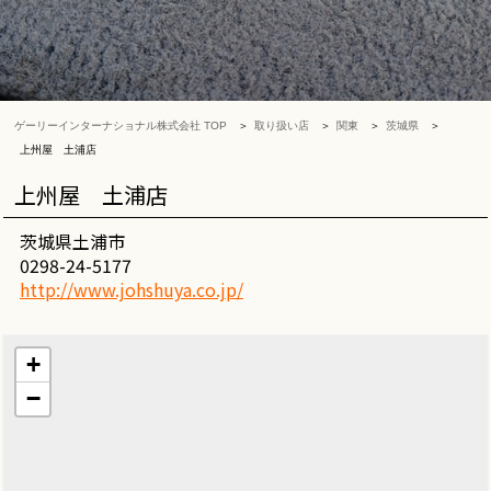
ゲーリーインターナショナル株式会社 TOP
取り扱い店
関東
茨城県
上州屋 土浦店
上州屋 土浦店
茨城県土浦市
0298-24-5177
http://www.johshuya.co.jp/
+
−