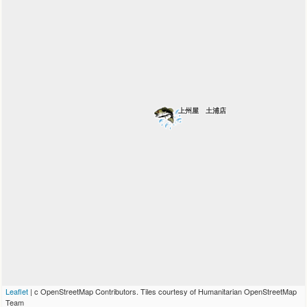
上州屋 土浦店
Leaflet
| c OpenStreetMap Contributors. Tiles courtesy of Humanitarian OpenStreetMap
Team