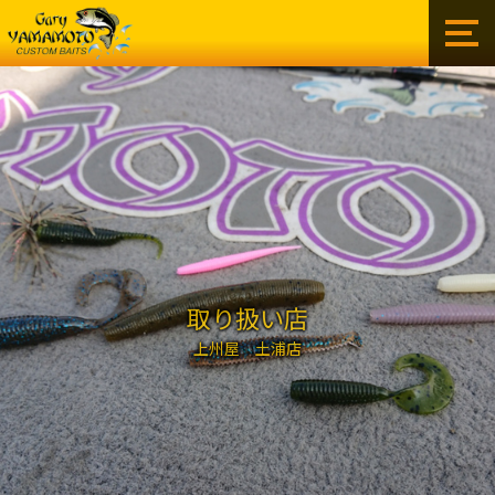
ゲ
ー
リ
ー
イ
ン
タ
ー
ナ
シ
ョ
ナ
ル
取り扱い店
株
上州屋 土浦店
式
会
社