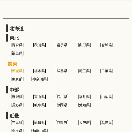
北海道
東北
[
青森県
]
[
秋田県
]
[
岩手県
]
[
山形県
]
[
宮城県
]
[
福島県
]
関東
[
茨城県
]
[
栃木県
]
[
群馬県
]
[
埼玉県
]
[
千葉県
]
[
東京都
]
[
神奈川県
]
中部
[
新潟県
]
[
富山県
]
[
石川県
]
[
福井県
]
[
山梨県
]
[
長野県
]
[
岐阜県
]
[
静岡県
]
[
愛知県
]
近畿
[
三重県
]
[
滋賀県
]
[
京都府
]
[
大阪府
]
[
兵庫県
]
[
奈良県
]
[
和歌山県
]