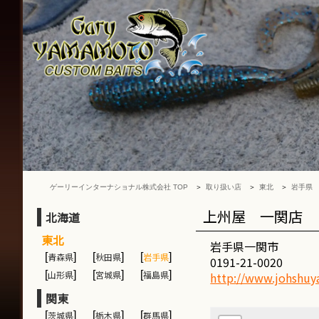
ゲ
ー
リ
ー
イ
ン
タ
ー
ナ
シ
ョ
ナ
ゲーリーインターナショナル株式会社 TOP
取り扱い店
東北
岩手県
ル
株
上州屋 一関店
北海道
式
東北
会
岩手県一関市
[
青森県
]
[
秋田県
]
[
岩手県
]
社
0191-21-0020
[
山形県
]
[
宮城県
]
[
福島県
]
http://www.johshuya
関東
[
茨城県
]
[
栃木県
]
[
群馬県
]