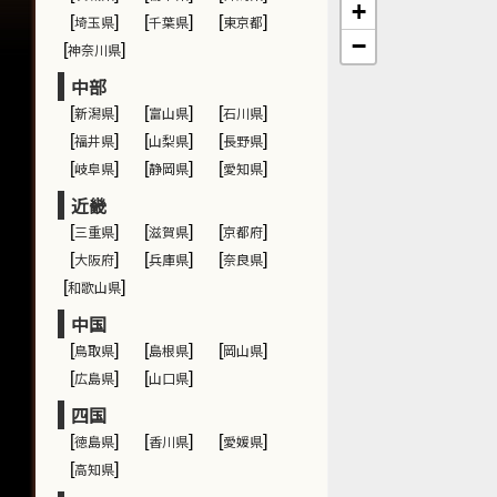
+
[
埼玉県
]
[
千葉県
]
[
東京都
]
−
[
神奈川県
]
中部
[
新潟県
]
[
富山県
]
[
石川県
]
[
福井県
]
[
山梨県
]
[
長野県
]
[
岐阜県
]
[
静岡県
]
[
愛知県
]
近畿
[
三重県
]
[
滋賀県
]
[
京都府
]
[
大阪府
]
[
兵庫県
]
[
奈良県
]
[
和歌山県
]
中国
[
鳥取県
]
[
島根県
]
[
岡山県
]
[
広島県
]
[
山口県
]
四国
[
徳島県
]
[
香川県
]
[
愛媛県
]
[
高知県
]