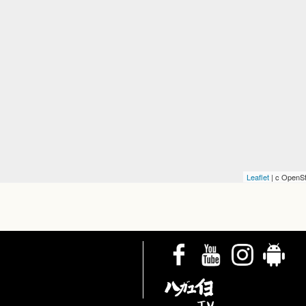
Leaflet
| c OpenSt