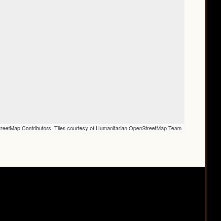
reetMap Contributors. Tiles courtesy of Humanitarian OpenStreetMap Team