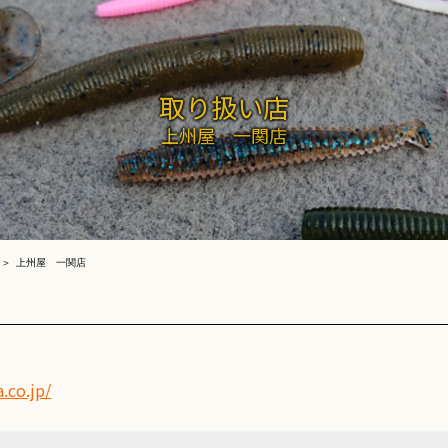
取り扱い店
上州屋 一関店
上州屋 一関店
.co.jp/