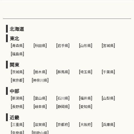
北海道
東北
[
青森県
]
[
秋田県
]
[
岩手県
]
[
山形県
]
[
宮城県
]
[
福島県
]
関東
[
茨城県
]
[
栃木県
]
[
群馬県
]
[
埼玉県
]
[
千葉県
]
[
東京都
]
[
神奈川県
]
中部
[
新潟県
]
[
富山県
]
[
石川県
]
[
福井県
]
[
山梨県
]
[
長野県
]
[
岐阜県
]
[
静岡県
]
[
愛知県
]
近畿
[
三重県
]
[
滋賀県
]
[
京都府
]
[
大阪府
]
[
兵庫県
]
[
奈良県
]
[
和歌山県
]