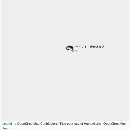
ポイント 倉敷水島店
Leaflet
| c OpenStreetMap Contributors. Tiles courtesy of Humanitarian OpenStreetMap
Team