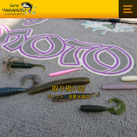
ゲ
ー
リ
ー
イ
ン
タ
ー
ナ
シ
ョ
ナ
ル
取り扱い店
株
ポイント 倉敷水島店
式
会
社