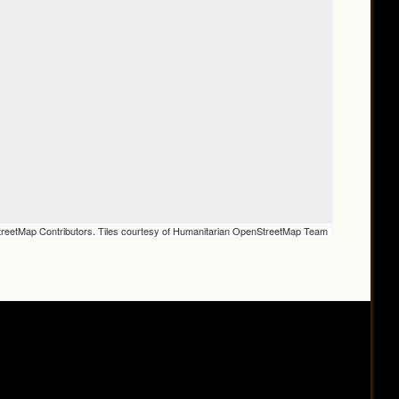
reetMap Contributors. Tiles courtesy of Humanitarian OpenStreetMap Team