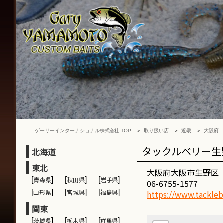
ゲ
ー
リ
ー
イ
ン
タ
ー
ナ
シ
ョ
ナ
ゲーリーインターナショナル株式会社 TOP
取り扱い店
近畿
大阪府
ル
株
タックルベリー生
北海道
式
東北
会
大阪府大阪市生野区
[
青森県
]
[
秋田県
]
[
岩手県
]
社
06-6755-1577
[
山形県
]
[
宮城県
]
[
福島県
]
https://www.tacklebe
関東
[
茨城県
]
[
栃木県
]
[
群馬県
]