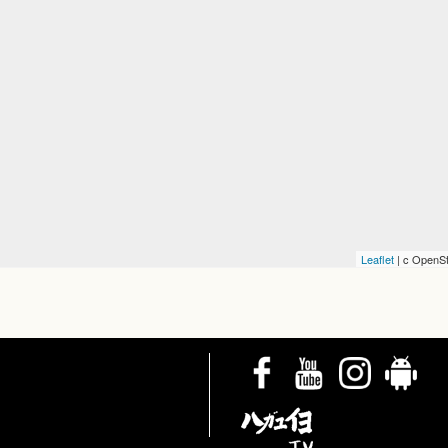
Leaflet
| c OpenSt