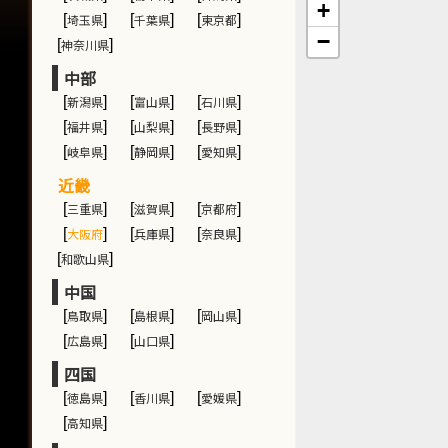
+
[
埼玉県
]
[
千葉県
]
[
東京都
]
−
[
神奈川県
]
中部
[
新潟県
]
[
富山県
]
[
石川県
]
[
福井県
]
[
山梨県
]
[
長野県
]
[
岐阜県
]
[
静岡県
]
[
愛知県
]
近畿
[
三重県
]
[
滋賀県
]
[
京都府
]
[
大阪府
]
[
兵庫県
]
[
奈良県
]
[
和歌山県
]
中国
[
鳥取県
]
[
島根県
]
[
岡山県
]
[
広島県
]
[
山口県
]
四国
[
徳島県
]
[
香川県
]
[
愛媛県
]
[
高知県
]