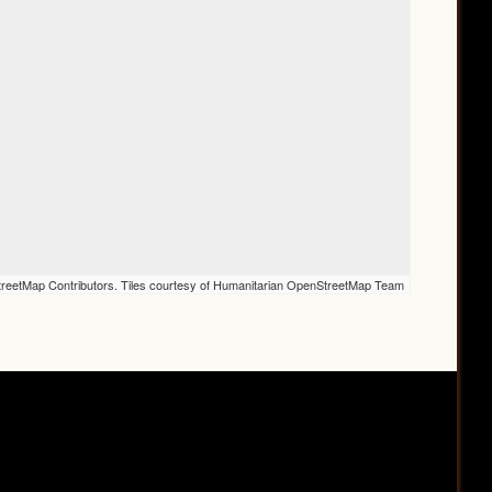
reetMap Contributors. Tiles courtesy of Humanitarian OpenStreetMap Team