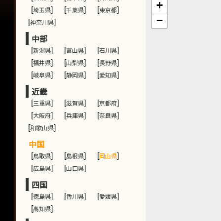
+
[
埼玉県
]
[
千葉県
]
[
東京都
]
−
[
神奈川県
]
中部
[
新潟県
]
[
富山県
]
[
石川県
]
[
福井県
]
[
山梨県
]
[
長野県
]
[
岐阜県
]
[
静岡県
]
[
愛知県
]
近畿
[
三重県
]
[
滋賀県
]
[
京都府
]
[
大阪府
]
[
兵庫県
]
[
奈良県
]
[
和歌山県
]
中国
[
鳥取県
]
[
島根県
]
[
岡山県
]
[
広島県
]
[
山口県
]
四国
[
徳島県
]
[
香川県
]
[
愛媛県
]
[
高知県
]