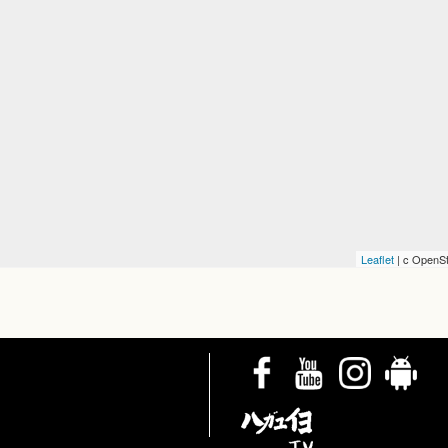
Leaflet
| c OpenSt