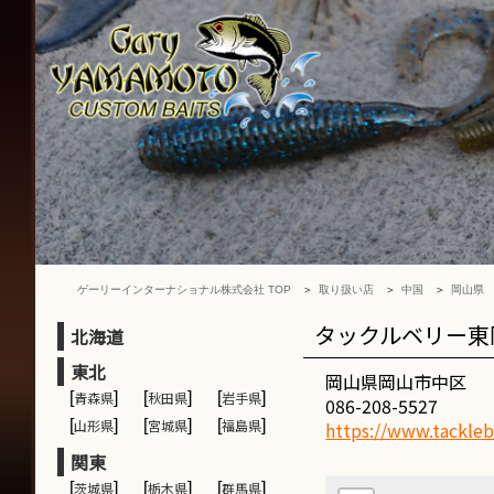
ゲ
ー
リ
ー
イ
ン
タ
ー
ナ
シ
ョ
ナ
ゲーリーインターナショナル株式会社 TOP
取り扱い店
中国
岡山県
ル
株
タックルベリー東
北海道
式
東北
会
岡山県岡山市中区
[
青森県
]
[
秋田県
]
[
岩手県
]
社
086-208-5527
[
山形県
]
[
宮城県
]
[
福島県
]
https://www.tacklebe
関東
[
茨城県
]
[
栃木県
]
[
群馬県
]