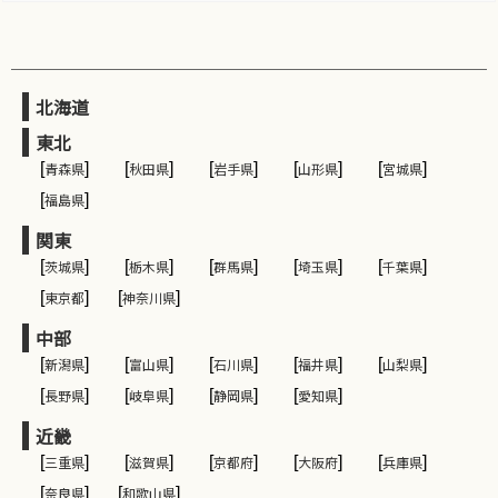
北海道
東北
[
青森県
]
[
秋田県
]
[
岩手県
]
[
山形県
]
[
宮城県
]
[
福島県
]
関東
[
茨城県
]
[
栃木県
]
[
群馬県
]
[
埼玉県
]
[
千葉県
]
[
東京都
]
[
神奈川県
]
中部
[
新潟県
]
[
富山県
]
[
石川県
]
[
福井県
]
[
山梨県
]
[
長野県
]
[
岐阜県
]
[
静岡県
]
[
愛知県
]
近畿
[
三重県
]
[
滋賀県
]
[
京都府
]
[
大阪府
]
[
兵庫県
]
[
奈良県
]
[
和歌山県
]