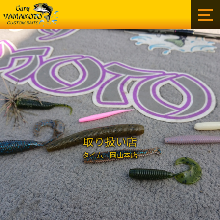
ゲ
ー
リ
ー
イ
ン
タ
ー
ナ
シ
ョ
ナ
ル
取り扱い店
株
タイム 岡山本店
式
会
社