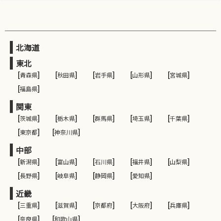
北海道
東北
[
青森県
]
[
秋田県
]
[
岩手県
]
[
山形県
]
[
宮城県
]
[
福島県
]
関東
[
茨城県
]
[
栃木県
]
[
群馬県
]
[
埼玉県
]
[
千葉県
]
[
東京都
]
[
神奈川県
]
中部
[
新潟県
]
[
富山県
]
[
石川県
]
[
福井県
]
[
山梨県
]
[
長野県
]
[
岐阜県
]
[
静岡県
]
[
愛知県
]
近畿
[
三重県
]
[
滋賀県
]
[
京都府
]
[
大阪府
]
[
兵庫県
]
[
奈良県
]
[
和歌山県
]