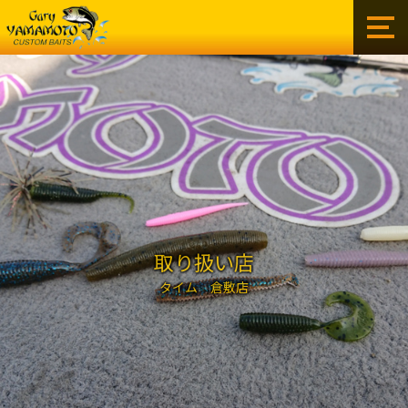
ゲ
ー
リ
ー
イ
ン
タ
ー
ナ
シ
ョ
ナ
ル
取り扱い店
株
タイム 倉敷店
式
会
社