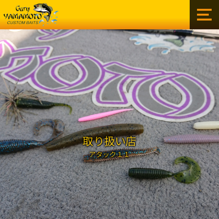
ゲ
ー
リ
ー
イ
ン
タ
ー
ナ
シ
ョ
ナ
ル
取り扱い店
株
アタック１１
式
会
社