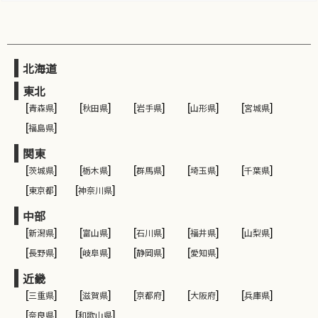
北海道
東北
[
青森県
]
[
秋田県
]
[
岩手県
]
[
山形県
]
[
宮城県
]
[
福島県
]
関東
[
茨城県
]
[
栃木県
]
[
群馬県
]
[
埼玉県
]
[
千葉県
]
[
東京都
]
[
神奈川県
]
中部
[
新潟県
]
[
富山県
]
[
石川県
]
[
福井県
]
[
山梨県
]
[
長野県
]
[
岐阜県
]
[
静岡県
]
[
愛知県
]
近畿
[
三重県
]
[
滋賀県
]
[
京都府
]
[
大阪府
]
[
兵庫県
]
[
奈良県
]
[
和歌山県
]