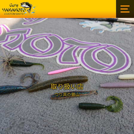
ゲ
ー
リ
ー
イ
ン
タ
ー
ナ
シ
ョ
ナ
ル
取り扱い店
株
つり具の銀山
式
会
社