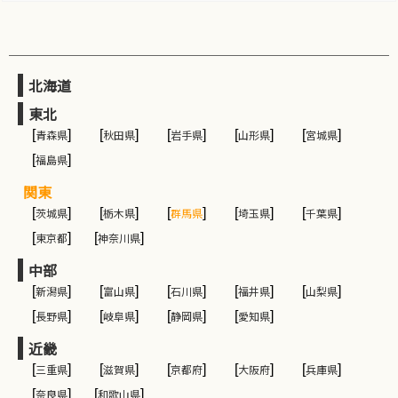
北海道
東北
[
青森県
]
[
秋田県
]
[
岩手県
]
[
山形県
]
[
宮城県
]
[
福島県
]
関東
[
茨城県
]
[
栃木県
]
[
群馬県
]
[
埼玉県
]
[
千葉県
]
[
東京都
]
[
神奈川県
]
中部
[
新潟県
]
[
富山県
]
[
石川県
]
[
福井県
]
[
山梨県
]
[
長野県
]
[
岐阜県
]
[
静岡県
]
[
愛知県
]
近畿
[
三重県
]
[
滋賀県
]
[
京都府
]
[
大阪府
]
[
兵庫県
]
[
奈良県
]
[
和歌山県
]