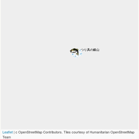
つり具の銀山
Leaflet
| c OpenStreetMap Contributors. Tiles courtesy of Humanitarian OpenStreetMap
Team