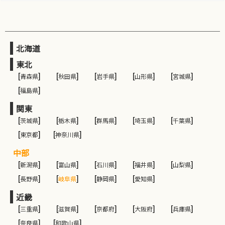
北海道
東北
[
青森県
]
[
秋田県
]
[
岩手県
]
[
山形県
]
[
宮城県
]
[
福島県
]
関東
[
茨城県
]
[
栃木県
]
[
群馬県
]
[
埼玉県
]
[
千葉県
]
[
東京都
]
[
神奈川県
]
中部
[
新潟県
]
[
富山県
]
[
石川県
]
[
福井県
]
[
山梨県
]
[
長野県
]
[
岐阜県
]
[
静岡県
]
[
愛知県
]
近畿
[
三重県
]
[
滋賀県
]
[
京都府
]
[
大阪府
]
[
兵庫県
]
[
奈良県
]
[
和歌山県
]