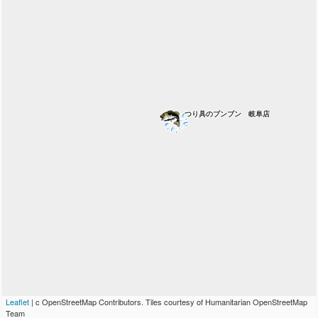
つり具のブンブン 岐阜店
Leaflet
| c OpenStreetMap Contributors. Tiles courtesy of Humanitarian OpenStreetMap
Team