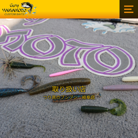
ゲ
ー
リ
ー
イ
ン
タ
ー
ナ
シ
ョ
ナ
ル
取り扱い店
株
つり具のブンブン 岐阜店
式
会
社