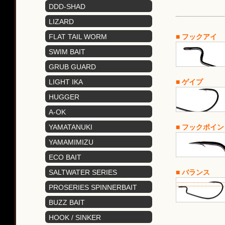
ピンテールワーム
DDD-SHAD
トリプルディーシャッド
LIZARD
リザード
■ フックアイ
FLAT TAIL WORM
フラットテールワーム
SWIM BAIT
スイムベイト
GRUB GUARD
グラブガード
■ ゲイプ
LIGHT IKA
ライトイカ
HUGGER
ハガー
A-OK
エーオーケー
■ フックポイン
YAMATANUKI
ヤマタヌキ
YAMAMIMIZU
ヤマミミズ
ECO BAIT
エコベイト
■ バランス
SALTWATER SERIES
ソルトウォーター
PROSERIES SPINNERBAIT
スピナーベイト
BUZZ BAIT
バズベイト
HOOK / SINKER