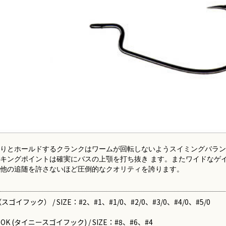
かりとホールドするクランクはワームが回転しないようスイミングバラ
キングポイントは確実にバスの上顎を打ち抜き ます。またワイドなゲ
、他の追随を許さないほど圧倒的なクオリティを誇ります。
 （スゴイフック） / SIZE：#2、#1、#1/0、#2/0、#3/0、#4/0、#5/0
 HOOK (タイニースゴイフック) / SIZE：#8、#6、#4