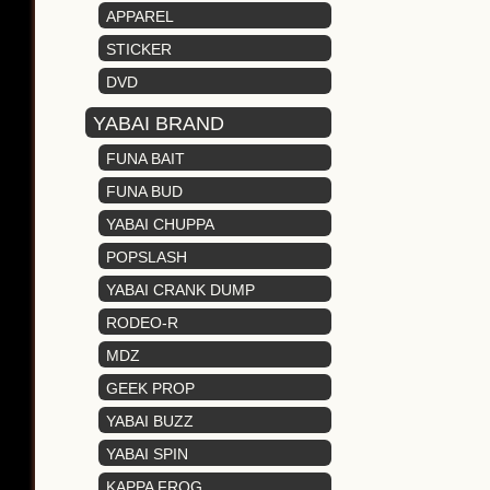
フック/シンカー
APPAREL
アパレル
STICKER
ステッカー
DVD
ＤＶＤ
YABAI BRAND
ヤバイブランド
FUNA BAIT
フナベイト
FUNA BUD
フナバド
YABAI CHUPPA
ヤバイチュッパ
POPSLASH
ポップスラッシュ
YABAI CRANK DUMP
ヤバイクランクダンプ
RODEO-R
ロデオＲ
MDZ
ＭＤＺ
GEEK PROP
ギークプロップ
YABAI BUZZ
ヤバイ バズ
YABAI SPIN
ヤバイスピン
KAPPA FROG