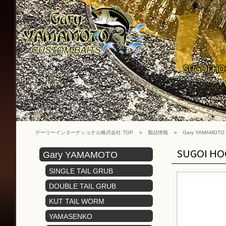
ゲ
ー
リ
ー
イ
ン
SUGOI 
タ
ー
ナ
シ
ョ
ナ
ゲーリーインターナショナル株式会社 TOP
製品情報
Gary YAMAMOTO
ル
株
SUGOI H
Gary YAMAMOTO
式
ゲーリーヤマモト
SINGLE TAIL GRUB
会
社
シングルテールグラブ
DOUBLE TAIL GRUB
ダブルテールグラブ
KUT TAIL WORM
カットテールワーム
YAMASENKO