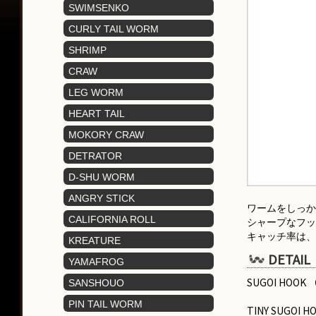
ヤマセンコー
SWIMSENKO
スイムセンコー
CURLY TAIL WORM
カーリーテール
SHRIMP
シュリンプ
CRAW
クロー
LEG WORM
レッグワーム
HEART TAIL
ハートテール
MOKORY CRAW
モコリークロー
DETRATOR
ディトレーター
D-SHU WORM
ディッシュワーム
ANGRY STICK
ワームをしっ
アングリースティック
CALIFORNIA ROLL
シャープなフッ
キャッチ率は
カリフォルニアロール
KREATURE
DETAIL
クリーチャー
YAMAFROG
ヤマフロッグ
SUGOI HOOK
SANSHOUO
サンショウウオ
PIN TAIL WORM
TINY SUGOI