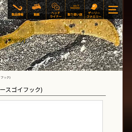
ヘッド
ゲーリー
製品情報
動画
取り扱い店
ライナー
ファミリー
スゴイフック)
イフック)
タイニースゴイフック)