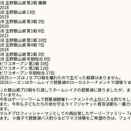
JB 生野銀山湖 第2戦 優勝
2018
JB 生野銀山湖 13位
2019
JB 生野銀山湖 第3戦 2位
2020
JB 生野銀山湖 第1戦 6位
2021
JB 生野銀山湖 第1戦 10位
JB 生野銀山湖 第4戦 7位
2024
JB 生野銀山湖 第1戦 3位
JB 生野銀山湖 年間総合 6位
ビワコオープン 第1戦 10位
ビワコオープン 第2戦 12位
ビワコオープン 年間総合 17位
2025シーズはＪＢプロ戦を離れたので主だった戦績はありません。
2026シーズンはホームレイク琵琶湖のローカルトーナメントで頑張り
ＪＢ銀山湖プロ戦を引退してホームレイクの琵琶湖に戻りましたが、ま
ていません。
今年はゲーリーワームで琵琶湖開催トーナメントの上位に入る釣りをし
また、今年も子どもたちの命を守るライフジャケット普及活動も一層力
ます。
マルチプロフィッシャーマンとしての再出発したゲーリーファミリー Teac
ます。
※親子で琵琶湖バス釣り＆ビワマス体験をご希望の方は、フェイ