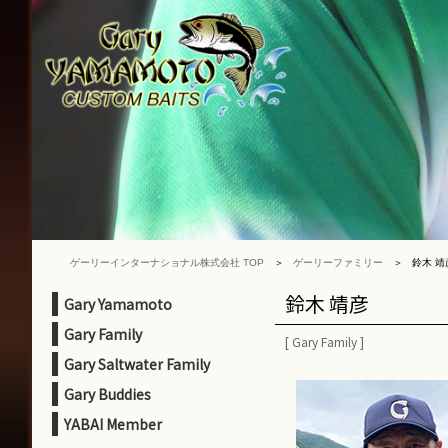
ゲ
ー
リ
ー
イ
ン
タ
ー
ナ
シ
ョ
ナ
ゲーリーインターナショナル株式会社 TOP
ゲーリーファミリー
鈴木 靖
ル
株
鈴木 靖彦
Gary Yamamoto
式
Gary Family
会
[
Gary Family
]
Gary Saltwater Family
社
Gary Buddies
YABAI Member