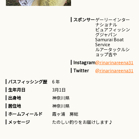
スポンサー
ゲーリーインター
ナショナル
ピュアフィッシン
グジャパン
Samurai Boat
Service
ルアータックルシ
ョップ吉や
Instagram
@rinarinareena31
Twitter
@rinarinareena31
バスフィッシング歴
6 年
生年月日
3月1日
出身地
神奈川県
居住地
神奈川県
ホームフィールド
霞ヶ浦 房総
メッセージ
たのしい釣りをお届けします♪