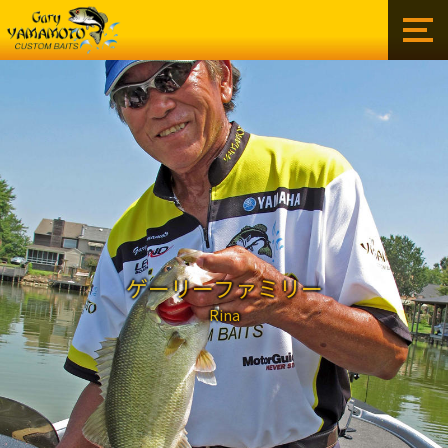
ゲ
ー
リ
ー
イ
ン
タ
ー
ナ
シ
ョ
ナ
ル
ゲーリーファミリー
株
Rina
式
会
社