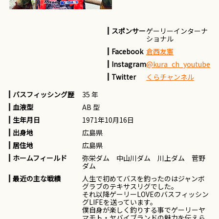
スポンサー
ゲーリーインターナ
ショナル
Facebook
倉西友憲
Instagram
@kura_ch_youtube
Twitter
くらチャンネル
バスフィッシング歴
35 年
血液型
AB 型
生年月日
1971年10月16日
出身地
広島県
居住地
広島県
ホームフィールド
弥栄ダム 中山川ダム 川上ダム 菅野
ダム
最近の主な戦績
人生で初めてバスを釣ったのはジャンボ
グラブのテキサスリグでした。
それ以降ゲーリーLOVEのバスフィッシン
グLIFEを送っています。
僕自身が楽しく釣りする事でゲーリーヤ
マモト・ヤバイブランドの魅力を伝えら