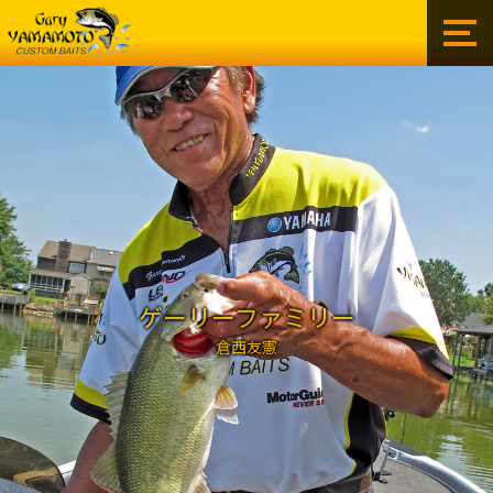
ゲ
ー
リ
ー
イ
ン
タ
ー
ナ
シ
ョ
ナ
ル
ゲーリーファミリー
株
倉西友憲
式
会
社