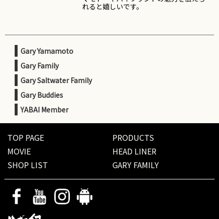
れると嬉しいです。
Gary Yamamoto
Gary Family
Gary Saltwater Family
Gary Buddies
YABAI Member
TOP PAGE
PRODUCTS
MOVIE
HEAD LINER
SHOP LIST
GARY FAMILY