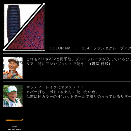
COLOR No ： 234 ファンタグレープ
これも231や232と同系統。ブルーフレークが入っている
リア、特にアシやブッシュで使う。
（河辺 裕和）
マッディーレイクにオススメ！！
カバー打ち、ボトムの釣りに使いたい色。
以前に同カラーの４"カットテールで濁りの入っているリザ